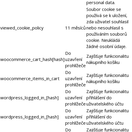
personal data.
Soubor cookie se
používá se k uložení,
zda uživatel souhlasil
viewed_cookie_policy
11 měsíců
nebo nesouhlasil s
používáním souborů
cookie. Neukládá
žádné osobní údaje.
Do
Zajišťuje funkcionalitu
woocommerce_cart_hash[hash]
uzavření
nákupního košíku
prohlížeče
Do
Zajišťuje funkcionalitu
woocommerce_items_in_cart
uzavření
nákupního košíku
prohlížeče
Do
Zajišťuje funkcionalitu
wordpress_logged_in_[hash]
uzavření
přihlášení do
prohlížeče
uživatelského účtu
Do
Zajišťuje funkcionalitu
wordpress_logged_in_[hash]
uzavření
přihlášení do
prohlížeče
uživatelského účtu
Do
Zajišťuje funkcionalitu