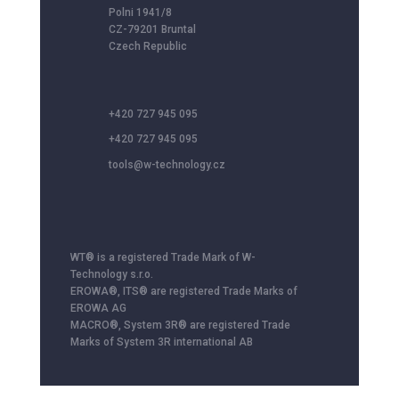
Polni 1941/8
CZ-79201 Bruntal
Czech Republic
+420 727 945 095
+420 727 945 095
tools@w-technology.cz
WT® is a registered Trade Mark of W-
Technology s.r.o.
EROWA®, ITS® are registered Trade Marks of
EROWA AG
MACRO®, System 3R® are registered Trade
Marks of System 3R international AB