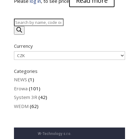
Read more
Please
log in
, to see price
Products
search
Currency
Categories
NEWS
(1)
Erowa
(101)
System 3R
(42)
WEDM
(62)
W-Technology s.r.o.