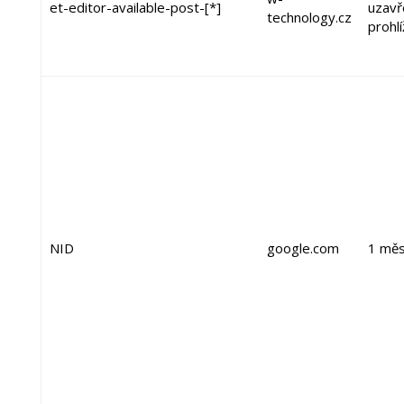
et-editor-available-post-[*]
uzavř
technology.cz
prohl
NID
google.com
1 měs