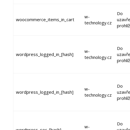
Do
w-
woocommerce_items_in_cart
uzavře
technology.cz
prohlí
Do
w-
wordpress_logged_in_[hash]
uzavře
technology.cz
prohlí
Do
w-
wordpress_logged_in_[hash]
uzavře
technology.cz
prohlí
Do
w-
wordpress_sec_[hash]
uzavře