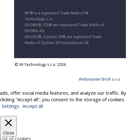
WT® is a registered Trade Mark of W-
Technology s.r.o.
EROWA®, ITS® are registered Trade Marks of
EROWA AG
MACRO®, System 3R® are registered Trade
Marks of System 3R international AB
© W-Technology s.r.o. 2026
Webmaster Brofi s.r.o.
We use cookies to provide services, personalize content and
ads, offer social media features, and analyze our traffic. By
clicking “Accept all”, you consent to the storage of cookies.
Settings
Accept all
Close
List of cookies