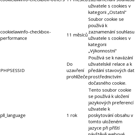
uživatele s cookies v
kategorii „Ostatní“
Soubor cookie se
používá k
cookielawinfo-checkbox-
zaznamenání souhlasu
11 měsíců
performance
uživatele s cookies v
kategorii
„Výkonnostní“
Používá se k navázání
Do
uživatelské relace a k
PHPSESSID
uzavření
předání stavových dat
prohlížeče
prostřednictvím
dočasného cookie.
Tento soubor cookie
se používá k uložení
jazykových preferencí
uživatele k
pll_language
1 rok
poskytování obsahu v
tomto uloženém
jazyce při příští
návštěvě webové