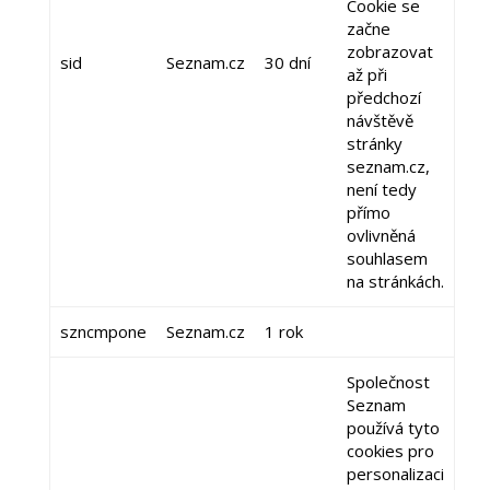
Cookie se
začne
zobrazovat
sid
Seznam.cz
30 dní
až při
předchozí
návštěvě
stránky
seznam.cz,
není tedy
přímo
ovlivněná
souhlasem
na stránkách.
szncmpone
Seznam.cz
1 rok
Společnost
Seznam
používá tyto
cookies pro
personalizaci