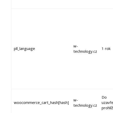
w-
pll_language
1 rok
technology.cz
Do
w-
woocommerce_cart_hash[hash]
uzavře
technology.cz
prohlí