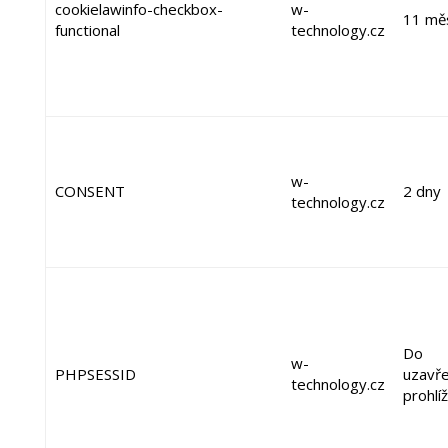
cookielawinfo-checkbox-
w-
11 mě
functional
technology.cz
w-
CONSENT
2 dny
technology.cz
Do
w-
PHPSESSID
uzavře
technology.cz
prohlí