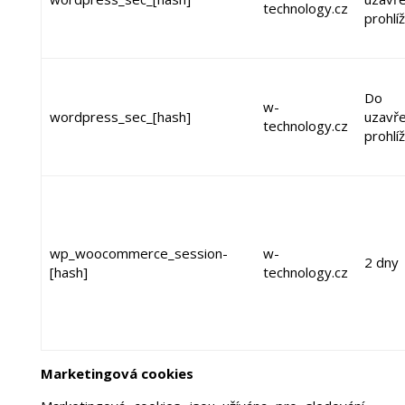
technology.cz
prohlí
Do
w-
wordpress_sec_[hash]
uzavře
technology.cz
prohlí
wp_woocommerce_session-
w-
2 dny
[hash]
technology.cz
Marketingová cookies