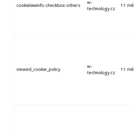
w-
cookielawinfo-checkbox-others
11 mě
technology.cz
w-
viewed_cookie_policy
11 mě
technology.cz