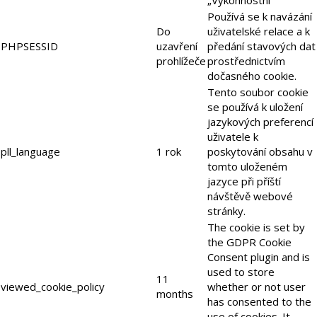
Používá se k navázání
Do
uživatelské relace a k
PHPSESSID
uzavření
předání stavových dat
prohlížeče
prostřednictvím
dočasného cookie.
Tento soubor cookie
se používá k uložení
jazykových preferencí
uživatele k
pll_language
1 rok
poskytování obsahu v
tomto uloženém
jazyce při příští
návštěvě webové
stránky.
The cookie is set by
the GDPR Cookie
Consent plugin and is
used to store
11
viewed_cookie_policy
whether or not user
months
has consented to the
use of cookies. It