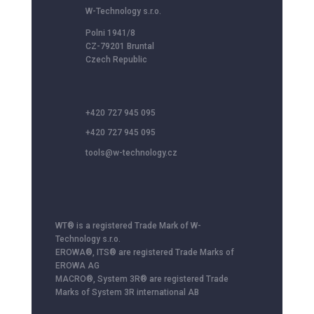
W-Technology s.r.o.
Polni 1941/8
CZ-79201 Bruntal
Czech Republic
+420 727 945 095
+420 727 945 095
tools@w-technology.cz
WT® is a registered Trade Mark of W-
Technology s.r.o.
EROWA®, ITS® are registered Trade Marks of
EROWA AG
MACRO®, System 3R® are registered Trade
Marks of System 3R international AB