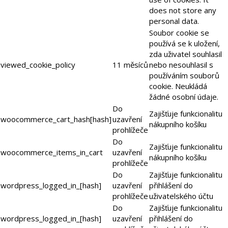
does not store any
personal data.
Soubor cookie se
používá se k uložení,
zda uživatel souhlasil
viewed_cookie_policy
11 měsíců
nebo nesouhlasil s
používáním souborů
cookie. Neukládá
žádné osobní údaje.
Do
Zajišťuje funkcionalitu
woocommerce_cart_hash[hash]
uzavření
nákupního košíku
prohlížeče
Do
Zajišťuje funkcionalitu
woocommerce_items_in_cart
uzavření
nákupního košíku
prohlížeče
Do
Zajišťuje funkcionalitu
wordpress_logged_in_[hash]
uzavření
přihlášení do
prohlížeče
uživatelského účtu
Do
Zajišťuje funkcionalitu
wordpress_logged_in_[hash]
uzavření
přihlášení do