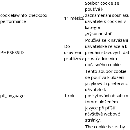
Soubor cookie se
používá k
cookielawinfo-checkbox-
zaznamenání souhlasu
11 měsíců
performance
uživatele s cookies v
kategorii
„Výkonnostní“
Používá se k navázání
Do
uživatelské relace a k
PHPSESSID
uzavření
předání stavových dat
prohlížeče
prostřednictvím
dočasného cookie.
Tento soubor cookie
se používá k uložení
jazykových preferencí
uživatele k
pll_language
1 rok
poskytování obsahu v
tomto uloženém
jazyce při příští
návštěvě webové
stránky.
The cookie is set by