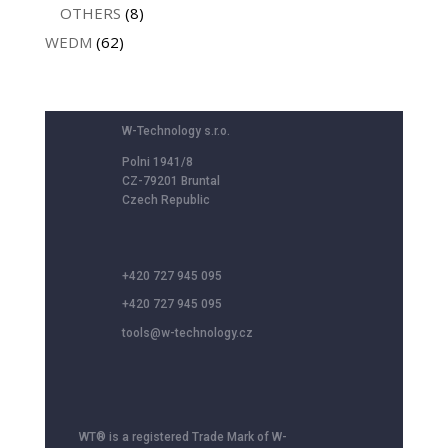
OTHERS
(8)
WEDM
(62)
W-Technology s.r.o.
Polni 1941/8
CZ-79201 Bruntal
Czech Republic
+420 727 945 095
+420 727 945 095
tools@w-technology.cz
WT® is a registered Trade Mark of W-