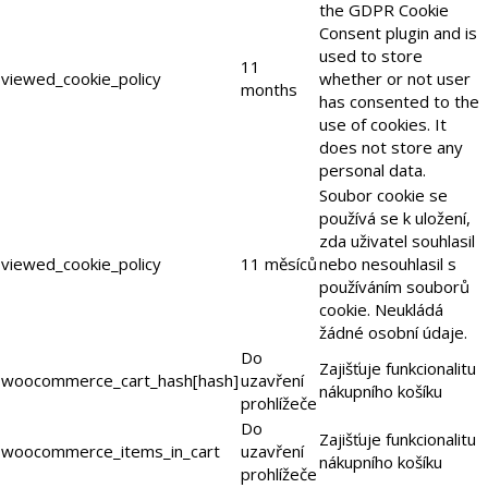
the GDPR Cookie
Consent plugin and is
used to store
11
viewed_cookie_policy
whether or not user
months
has consented to the
use of cookies. It
does not store any
personal data.
Soubor cookie se
používá se k uložení,
zda uživatel souhlasil
viewed_cookie_policy
11 měsíců
nebo nesouhlasil s
používáním souborů
cookie. Neukládá
žádné osobní údaje.
Do
Zajišťuje funkcionalitu
woocommerce_cart_hash[hash]
uzavření
nákupního košíku
prohlížeče
Do
Zajišťuje funkcionalitu
woocommerce_items_in_cart
uzavření
nákupního košíku
prohlížeče