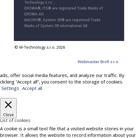
Technology s.r.o.
EROWA®, ITS® are registered Trade Marks of
EROWA AG
MACRO®, System 3R® are registered Trade
Marks of System 3R international AB
© W-Technology s.r.o. 2026
Webmaster Brofi s.r.o.
We use cookies to provide services, personalize content and
ads, offer social media features, and analyze our traffic. By
clicking “Accept all”, you consent to the storage of cookies.
Settings
Accept all
Close
List of cookies
A cookie is a small text file that a visited website stores in your
browser. It allows the website to record information about your