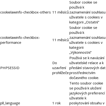
Soubor cookie se
používá k
cookielawinfo-checkbox-others
11 měsíců
zaznamenání souhlasu
uživatele s cookies v
kategorii „Ostatní“
Soubor cookie se
používá k
cookielawinfo-checkbox-
zaznamenání souhlasu
11 měsíců
performance
uživatele s cookies v
kategorii
„Výkonnostní“
Používá se k navázání
Do
uživatelské relace a k
PHPSESSID
uzavření
předání stavových dat
prohlížeče
prostřednictvím
dočasného cookie.
Tento soubor cookie
se používá k uložení
jazykových preferencí
uživatele k
pll_language
1 rok
poskytování obsahu v