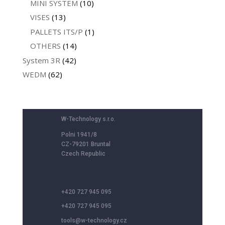
MINI SYSTEM
(10)
VISES
(13)
PALLETS ITS/P
(1)
OTHERS
(14)
System 3R
(42)
WEDM
(62)
W-Technology s.r.o.
Polni 1941/8
CZ-79201 Bruntal
Czech Republic
+420 727 945 095
+420 727 945 095
tools@w-technology.cz