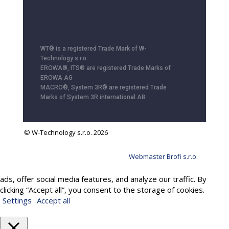
WT® is a registered Trade Mark of W-
Technology s.r.o.
EROWA®, ITS® are registered Trade Marks of
EROWA AG
MACRO®, System 3R® are registered Trade
Marks of System 3R international AB
© W-Technology s.r.o. 2026
Webmaster Brofi s.r.o.
We use cookies to provide services, personalize content and
ads, offer social media features, and analyze our traffic. By
clicking “Accept all”, you consent to the storage of cookies.
Settings
Accept all