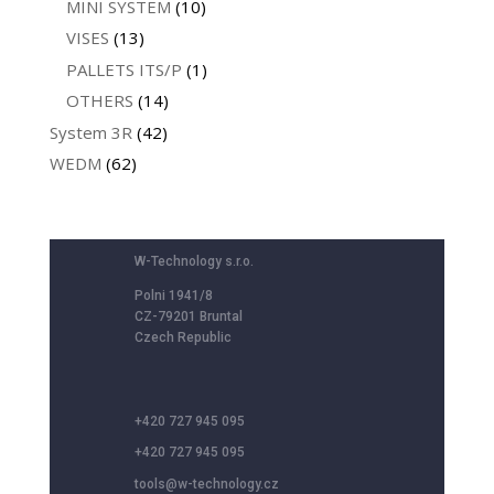
MINI SYSTEM
(10)
VISES
(13)
PALLETS ITS/P
(1)
OTHERS
(14)
System 3R
(42)
WEDM
(62)
W-Technology s.r.o.
Polni 1941/8
CZ-79201 Bruntal
Czech Republic
+420 727 945 095
+420 727 945 095
tools@w-technology.cz