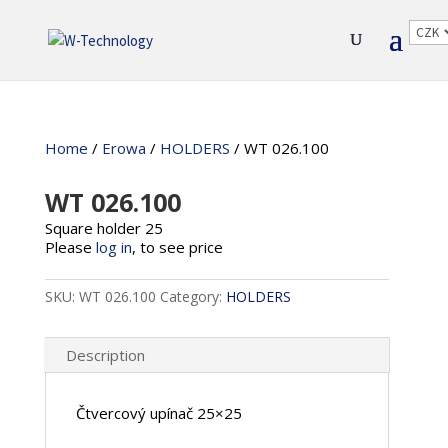
Home
/
Erowa
/
HOLDERS
/ WT 026.100
WT 026.100
Square holder 25
Please
log in
, to see price
SKU:
WT 026.100
Category:
HOLDERS
Description
Čtvercový upínač 25×25