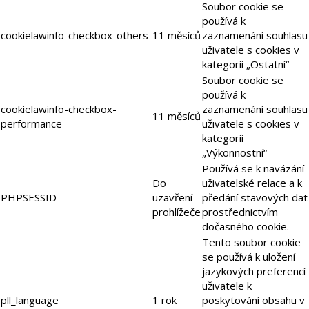
Soubor cookie se
používá k
cookielawinfo-checkbox-others
11 měsíců
zaznamenání souhlasu
uživatele s cookies v
kategorii „Ostatní“
Soubor cookie se
používá k
cookielawinfo-checkbox-
zaznamenání souhlasu
11 měsíců
performance
uživatele s cookies v
kategorii
„Výkonnostní“
Používá se k navázání
Do
uživatelské relace a k
PHPSESSID
uzavření
předání stavových dat
prohlížeče
prostřednictvím
dočasného cookie.
Tento soubor cookie
se používá k uložení
jazykových preferencí
uživatele k
pll_language
1 rok
poskytování obsahu v