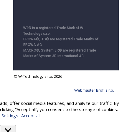
WT® is a registered Trade Mark of W-
Technology s.r.o.
EROWA®, ITS® are registered Trade Marks of
EROWA AG
MACRO®, System 3R® are registered Trade
Marks of System 3R international AB
© W-Technology s.r.o. 2026
Webmaster Brofi s.r.o.
We use cookies to provide services, personalize content and
ads, offer social media features, and analyze our traffic. By
clicking “Accept all”, you consent to the storage of cookies.
Settings
Accept all