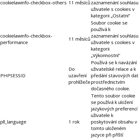
cookielawinfo-checkbox-others
11 měsíců
zaznamenání souhlasu
uživatele s cookies v
kategorii „Ostatní“
Soubor cookie se
používá k
cookielawinfo-checkbox-
zaznamenání souhlasu
11 měsíců
performance
uživatele s cookies v
kategorii
„Výkonnostní“
Používá se k navázání
Do
uživatelské relace a k
PHPSESSID
uzavření
předání stavových dat
prohlížeče
prostřednictvím
dočasného cookie.
Tento soubor cookie
se používá k uložení
jazykových preferencí
uživatele k
pll_language
1 rok
poskytování obsahu v
tomto uloženém
jazyce při příští