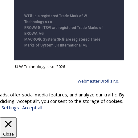
WT® is a registered Trade Mark of W-
Technology s.r.o.
EROWA®, ITS® are registered Trade Marks of
EROWA AG
MACRO®, System 3R® are registered Trade
Marks of System 3R international AB
© W-Technology s.r.o. 2026
Webmaster Brofi s.r.o.
We use cookies to provide services, personalize content and
ads, offer social media features, and analyze our traffic. By
clicking “Accept all”, you consent to the storage of cookies.
Settings
Accept all
Close