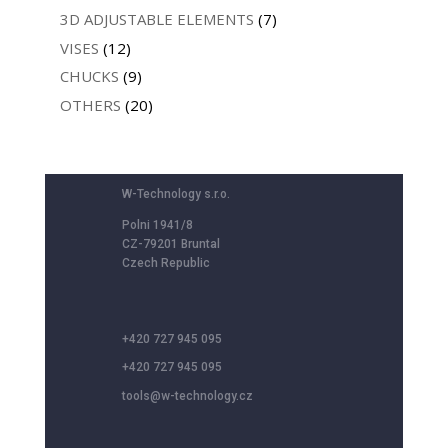
3D ADJUSTABLE ELEMENTS
(7)
VISES
(12)
CHUCKS
(9)
OTHERS
(20)
W-Technology s.r.o.
Polni 1941/8
CZ-79201 Bruntal
Czech Republic
+420 727 945 095
+420 727 945 095
tools@w-technology.cz