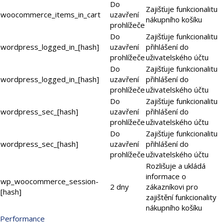
Do
Zajišťuje funkcionalitu
woocommerce_items_in_cart
uzavření
nákupního košíku
prohlížeče
Do
Zajišťuje funkcionalitu
wordpress_logged_in_[hash]
uzavření
přihlášení do
prohlížeče
uživatelského účtu
Do
Zajišťuje funkcionalitu
wordpress_logged_in_[hash]
uzavření
přihlášení do
prohlížeče
uživatelského účtu
Do
Zajišťuje funkcionalitu
wordpress_sec_[hash]
uzavření
přihlášení do
prohlížeče
uživatelského účtu
Do
Zajišťuje funkcionalitu
wordpress_sec_[hash]
uzavření
přihlášení do
prohlížeče
uživatelského účtu
Rozlišuje a ukládá
informace o
wp_woocommerce_session-
2 dny
zákazníkovi pro
[hash]
zajištění funkcionality
nákupního košíku
Performance