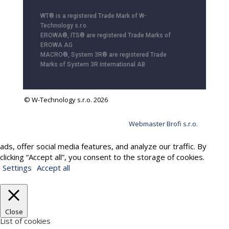
WT® is a registered Trade Mark of W-
Technology s.r.o.
EROWA®, ITS® are registered Trade Marks of
EROWA AG
MACRO®, System 3R® are registered Trade
Marks of System 3R international AB
© W-Technology s.r.o. 2026
Webmaster Brofi s.r.o.
We use cookies to provide services, personalize content and
ads, offer social media features, and analyze our traffic. By
clicking “Accept all”, you consent to the storage of cookies.
Settings
Accept all
Close
List of cookies