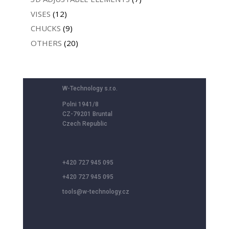
VISES
(12)
CHUCKS
(9)
OTHERS
(20)
W-Technology s.r.o.
Polni 1941/8
CZ-79201 Bruntal
Czech Republic
+420 727 945 095
+420 727 945 095
tools@w-technology.cz