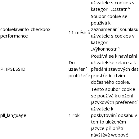
uživatele s cookies v
kategorii „Ostatní“
Soubor cookie se
používá k
cookielawinfo-checkbox-
zaznamenání souhlasu
11 měsíců
performance
uživatele s cookies v
kategorii
„Výkonnostní“
Používá se k navázání
Do
uživatelské relace a k
PHPSESSID
uzavření
předání stavových dat
prohlížeče
prostřednictvím
dočasného cookie.
Tento soubor cookie
se používá k uložení
jazykových preferencí
uživatele k
pll_language
1 rok
poskytování obsahu v
tomto uloženém
jazyce při příští
návštěvě webové