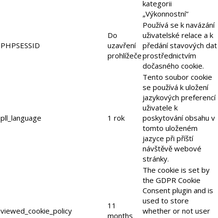
kategorii
„Výkonnostní“
Používá se k navázání
Do
uživatelské relace a k
PHPSESSID
uzavření
předání stavových dat
prohlížeče
prostřednictvím
dočasného cookie.
Tento soubor cookie
se používá k uložení
jazykových preferencí
uživatele k
pll_language
1 rok
poskytování obsahu v
tomto uloženém
jazyce při příští
návštěvě webové
stránky.
The cookie is set by
the GDPR Cookie
Consent plugin and is
used to store
11
viewed_cookie_policy
whether or not user
months