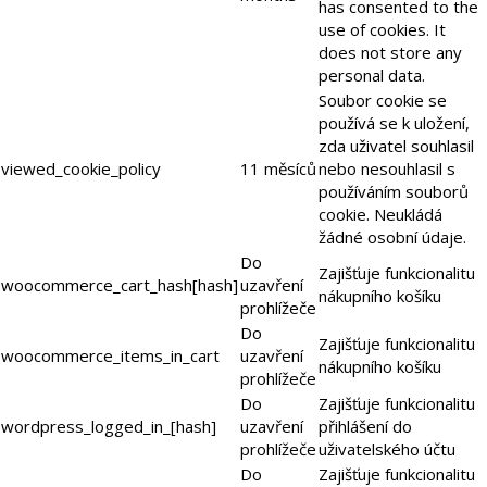
has consented to the
use of cookies. It
does not store any
personal data.
Soubor cookie se
používá se k uložení,
zda uživatel souhlasil
viewed_cookie_policy
11 měsíců
nebo nesouhlasil s
používáním souborů
cookie. Neukládá
žádné osobní údaje.
Do
Zajišťuje funkcionalitu
woocommerce_cart_hash[hash]
uzavření
nákupního košíku
prohlížeče
Do
Zajišťuje funkcionalitu
woocommerce_items_in_cart
uzavření
nákupního košíku
prohlížeče
Do
Zajišťuje funkcionalitu
wordpress_logged_in_[hash]
uzavření
přihlášení do
prohlížeče
uživatelského účtu
Do
Zajišťuje funkcionalitu