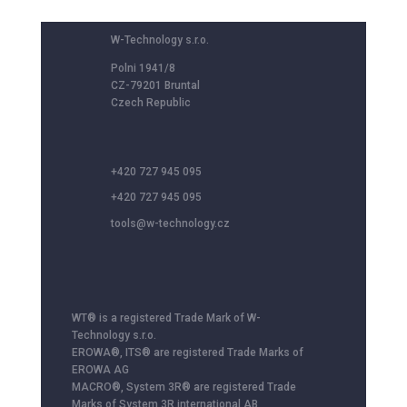
W-Technology s.r.o.
Polni 1941/8
CZ-79201 Bruntal
Czech Republic
+420 727 945 095
+420 727 945 095
tools@w-technology.cz
WT® is a registered Trade Mark of W-
Technology s.r.o.
EROWA®, ITS® are registered Trade Marks of
EROWA AG
MACRO®, System 3R® are registered Trade
Marks of System 3R international AB