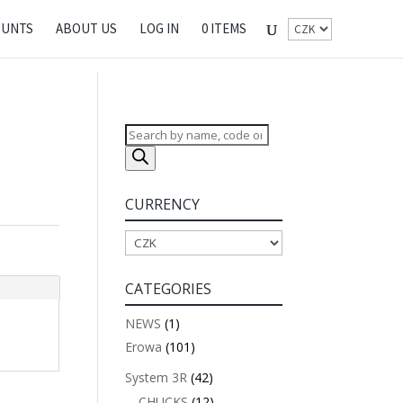
OUNTS
ABOUT US
LOG IN
0 ITEMS
Products
search
CURRENCY
CATEGORIES
NEWS
(1)
Erowa
(101)
System 3R
(42)
CHUCKS
(12)