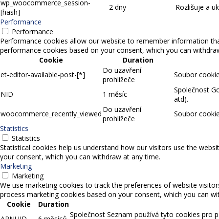
wp_woocommerce_session-
2 dny
Rozlišuje a u
[hash]
Performance
Performance
Performance cookies allow our website to remember information that 
performance cookies based on your consent, which you can withdraw a
Cookie
Duration
Do uzavření
et-editor-available-post-[*]
Soubor cookie,
prohlížeče
Společnost Goo
NID
1 měsíc
atd).
Do uzavření
woocommerce_recently_viewed
Soubor cookie
prohlížeče
Statistics
Statistics
Statistical cookies help us understand how our visitors use the websi
your consent, which you can withdraw at any time.
Marketing
Marketing
We use marketing cookies to track the preferences of website visitor
process marketing cookies based on your consent, which you can wit
Cookie
Duration
Společnost Seznam používá tyto cookies pro pe
APNUID
6 měsíců