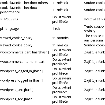
cookielawinfo-checkbox-others
11 měsíců
Soubor cookie
cookielawinfo-checkbox-
11 měsíců
Soubor cookie
performance
Do uzavření
PHPSESSID
Používá se k 
prohlížeče
Tento soubor 
pll_language
1 rok
stránky.
The cookie is
viewed_cookie_policy
11 months
any personal 
viewed_cookie_policy
11 měsíců
Soubor cookie
Do uzavření
woocommerce_cart_hash[hash]
Zajišťuje fun
prohlížeče
Do uzavření
woocommerce_items_in_cart
Zajišťuje fun
prohlížeče
Do uzavření
wordpress_logged_in_[hash]
Zajišťuje funk
prohlížeče
Do uzavření
wordpress_logged_in_[hash]
Zajišťuje funk
prohlížeče
Do uzavření
wordpress_sec_[hash]
Zajišťuje funk
prohlížeče
Do uzavření
wordpress_sec_[hash]
Zajišťuje funk
prohlížeče