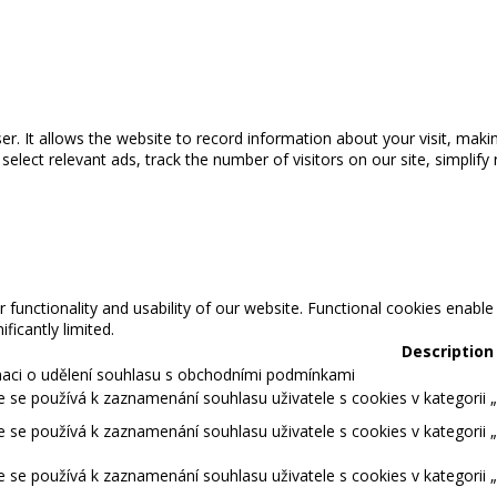
wser. It allows the website to record information about your visit, maki
ect relevant ads, track the number of visitors on our site, simplify 
 functionality and usability of our website. Functional cookies enable
ficantly limited.
Description
maci o udělení souhlasu s obchodními podmínkami
 se používá k zaznamenání souhlasu uživatele s cookies v kategorii „S
 se používá k zaznamenání souhlasu uživatele s cookies v kategorii 
 se používá k zaznamenání souhlasu uživatele s cookies v kategorii 