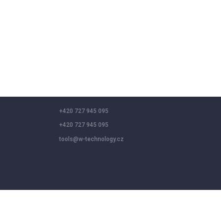
+420 727 945 095
+420 727 945 095
tools@w-technology.cz
 social media features, and analyze our traffic. By clicking “Accept a