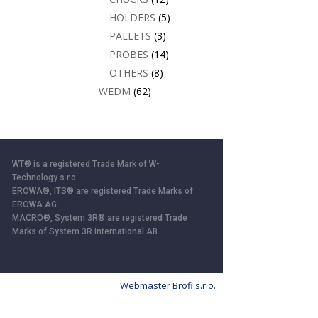
HOLDERS
(5)
PALLETS
(3)
PROBES
(14)
OTHERS
(8)
WEDM
(62)
WT® is a registered Trade Mark of W-
Technology s.r.o.
EROWA®, ITS® are registered Trade Marks of
EROWA AG
MACRO®, System 3R® are registered Trade
Marks of System 3R international AB
Webmaster Brofi s.r.o.
ll”, you consent to the storage of cookies.