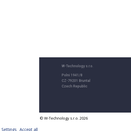
W-Technology s.r.o.
Polni 1941/8
CZ-79201 Bruntal
Czech Republic
© W-Technology s.r.o. 2026
We use cookies to provide services, personalize content and ads, offer
Settings
Accept all