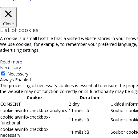
Close
List of cookies
A cookie is a small text file that a visited website stores in your bro
We use cookies, for example, to remember your preferred language, sel
advertising settings.
Read more
Necessary
Necessary
Always Enabled
The processing of necessary cookies is essential to ensure the proper
the website may not function correctly or its functionality may be signi
Cookie
Duration
CONSENT
2 dny
Ukládá infor
cookielawinfo-checkbox-analytics
11 měsiců
Soubor cookie
cookielawinfo-checkbox-
11 měsíců
Soubor cookie
functional
cookielawinfo-checkbox-
11 měsíců
Soubor cookie
necessary