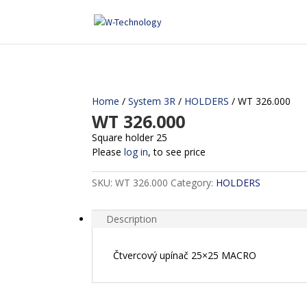
Home
/
System 3R
/
HOLDERS
/ WT 326.000
WT 326.000
Square holder 25
Please
log in
, to see price
SKU:
WT 326.000
Category:
HOLDERS
Description
Čtvercový upínač 25×25 MACRO