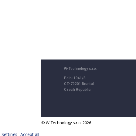
W-Technology s.r.o.
Polni 1941/8
CZ-79201 Bruntal
Czech Republic
© W-Technology s.r.o. 2026
We use cookies to provide services, personalize content and ads, offer
Settings
Accept all