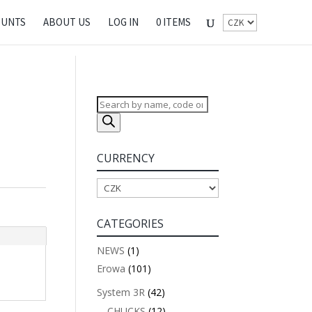
OUNTS
ABOUT US
LOG IN
0 ITEMS
Products
search
CURRENCY
CATEGORIES
NEWS
(1)
Erowa
(101)
System 3R
(42)
CHUCKS
(12)