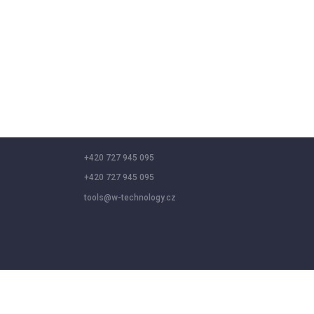
+420 727 945 095
+420 727 945 095
tools@w-technology.cz
 social media features, and analyze our traffic. By clicking “Accept a