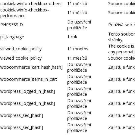
cookielawinfo-checkbox-others
11 měsíců
Soubor cookie
cookielawinfo-checkbox-
11 měsíců
Soubor cookie
performance
Do uzavření
PHPSESSID
Používá se k 
prohlížeče
Tento soubor 
pll_language
1 rok
stránky.
The cookie is
viewed_cookie_policy
11 months
any personal 
viewed_cookie_policy
11 měsíců
Soubor cookie
Do uzavření
woocommerce_cart_hash[hash]
Zajišťuje fun
prohlížeče
Do uzavření
woocommerce_items_in_cart
Zajišťuje fun
prohlížeče
Do uzavření
wordpress_logged_in_[hash]
Zajišťuje funk
prohlížeče
Do uzavření
wordpress_logged_in_[hash]
Zajišťuje funk
prohlížeče
Do uzavření
wordpress_sec_[hash]
Zajišťuje funk
prohlížeče
Do uzavření
wordpress_sec_[hash]
Zajišťuje funk
prohlížeče