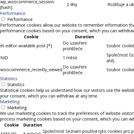
wp_woocommerce_session-
2 dny
Rozlišuje a u
[hash]
Performance
Performance
Performance cookies allow our website to remember information that 
performance cookies based on your consent, which you can withdraw a
Cookie
Duration
Do uzavření
et-editor-available-post-[*]
Soubor cookie,
prohlížeče
Společnost Goo
NID
1 měsíc
atd).
Do uzavření
woocommerce_recently_viewed
Soubor cookie
prohlížeče
Statistics
Statistics
Statistical cookies help us understand how our visitors use the websi
your consent, which you can withdraw at any time.
Marketing
Marketing
We use marketing cookies to track the preferences of website visitor
process marketing cookies based on your consent, which you can wit
Cookie
Duration
Společnost Seznam používá tyto cookies pro pe
APNUID
6 měsíců