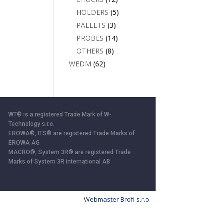
HOLDERS
(5)
PALLETS
(3)
PROBES
(14)
OTHERS
(8)
WEDM
(62)
WT® is a registered Trade Mark of W-
Technology s.r.o.
EROWA®, ITS® are registered Trade Marks of
EROWA AG
MACRO®, System 3R® are registered Trade
Marks of System 3R international AB
Webmaster Brofi s.r.o.
ll”, you consent to the storage of cookies.