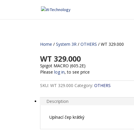
Home
/
System 3R
/
OTHERS
/ WT 329.000
WT 329.000
Spigot MACRO (605.2E)
Please
log in
, to see price
SKU:
WT 329.000
Category:
OTHERS
Description
Upínací čep krátký