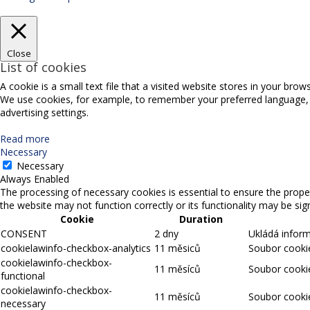
Close
List of cookies
A cookie is a small text file that a visited website stores in your bro
We use cookies, for example, to remember your preferred language, sel
advertising settings.
Read more
Necessary
Necessary
Always Enabled
The processing of necessary cookies is essential to ensure the proper
the website may not function correctly or its functionality may be signi
Cookie
Duration
CONSENT
2 dny
Ukládá infor
cookielawinfo-checkbox-analytics
11 měsiců
Soubor cookie
cookielawinfo-checkbox-
11 měsíců
Soubor cookie
functional
cookielawinfo-checkbox-
11 měsíců
Soubor cookie
necessary