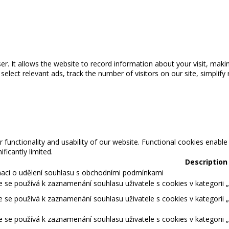
wser. It allows the website to record information about your visit, maki
ect relevant ads, track the number of visitors on our site, simplify 
 functionality and usability of our website. Functional cookies enable
ficantly limited.
Description
maci o udělení souhlasu s obchodními podmínkami
 se používá k zaznamenání souhlasu uživatele s cookies v kategorii „S
 se používá k zaznamenání souhlasu uživatele s cookies v kategorii 
 se používá k zaznamenání souhlasu uživatele s cookies v kategorii 