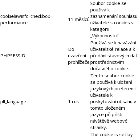
Soubor cookie se
používá k
cookielawinfo-checkbox-
zaznamenání souhlasu
11 měsíců
performance
uživatele s cookies v
kategorii
„Výkonnostní“
Používá se k navázání
Do
uživatelské relace a k
PHPSESSID
uzavření
předání stavových dat
prohlížeče
prostřednictvím
dočasného cookie.
Tento soubor cookie
se používá k uložení
jazykových preferencí
uživatele k
pll_language
1 rok
poskytování obsahu v
tomto uloženém
jazyce při příští
návštěvě webové
stránky.
The cookie is set by