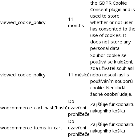
the GDPR Cookie
Consent plugin and is
used to store
11
viewed_cookie_policy
whether or not user
months
has consented to the
use of cookies. It
does not store any
personal data.
Soubor cookie se
používá se k uložení,
zda uživatel souhlasil
viewed_cookie_policy
11 měsíců
nebo nesouhlasil s
používáním souborů
cookie. Neukládá
žádné osobní údaje.
Do
Zajišťuje funkcionalitu
woocommerce_cart_hash[hash]
uzavření
nákupního košíku
prohlížeče
Do
Zajišťuje funkcionalitu
woocommerce_items_in_cart
uzavření
nákupního košíku
prohlížeče