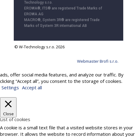
Technology s.r.o.
EROWA®, ITS® are registered Trade Marks of
EROWA AG
MACRO®, System 3R® are registered Trade
Marks of System 3R international AB
© W-Technology s.r.o. 2026
Webmaster Brofi s.r.o.
We use cookies to provide services, personalize content and
ads, offer social media features, and analyze our traffic. By
clicking “Accept all”, you consent to the storage of cookies.
Settings
Accept all
Close
List of cookies
A cookie is a small text file that a visited website stores in your
browser. It allows the website to record information about your