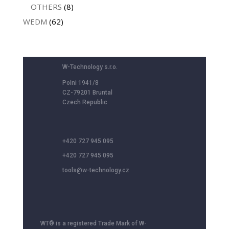
OTHERS
(8)
WEDM
(62)
W-Technology s.r.o.
Polni 1941/8
CZ-79201 Bruntal
Czech Republic
+420 727 945 095
+420 727 945 095
tools@w-technology.cz
WT® is a registered Trade Mark of W-