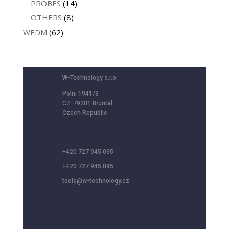
PROBES
(14)
OTHERS
(8)
WEDM
(62)
W-Technology s.r.o.
Polni 1941/8
CZ-79201 Bruntal
Czech Republic
+420 727 945 095
+420 727 945 095
tools@w-technology.cz