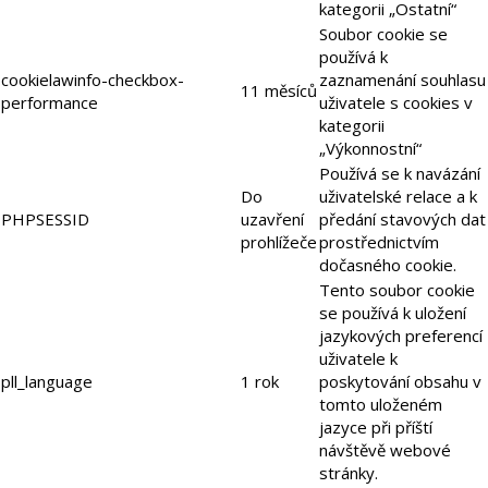
kategorii „Ostatní“
Soubor cookie se
používá k
cookielawinfo-checkbox-
zaznamenání souhlasu
11 měsíců
performance
uživatele s cookies v
kategorii
„Výkonnostní“
Používá se k navázání
Do
uživatelské relace a k
PHPSESSID
uzavření
předání stavových dat
prohlížeče
prostřednictvím
dočasného cookie.
Tento soubor cookie
se používá k uložení
jazykových preferencí
uživatele k
pll_language
1 rok
poskytování obsahu v
tomto uloženém
jazyce při příští
návštěvě webové
stránky.