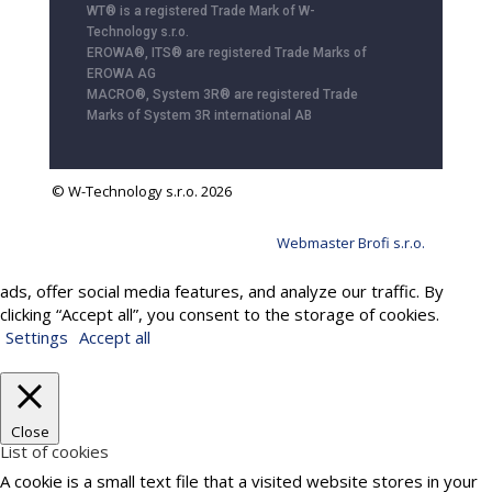
WT® is a registered Trade Mark of W-
Technology s.r.o.
EROWA®, ITS® are registered Trade Marks of
EROWA AG
MACRO®, System 3R® are registered Trade
Marks of System 3R international AB
© W-Technology s.r.o. 2026
Webmaster Brofi s.r.o.
We use cookies to provide services, personalize content and
ads, offer social media features, and analyze our traffic. By
clicking “Accept all”, you consent to the storage of cookies.
Settings
Accept all
Close
List of cookies
A cookie is a small text file that a visited website stores in your