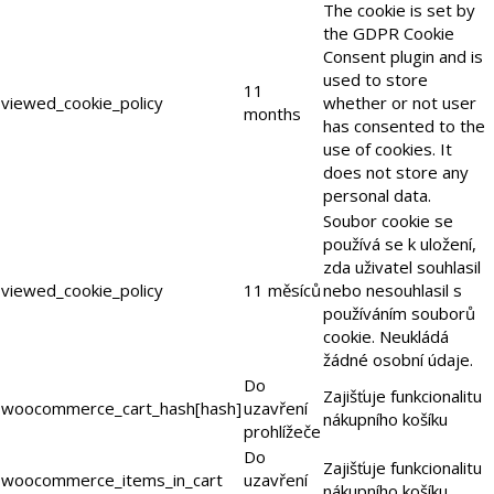
The cookie is set by
the GDPR Cookie
Consent plugin and is
used to store
11
viewed_cookie_policy
whether or not user
months
has consented to the
use of cookies. It
does not store any
personal data.
Soubor cookie se
používá se k uložení,
zda uživatel souhlasil
viewed_cookie_policy
11 měsíců
nebo nesouhlasil s
používáním souborů
cookie. Neukládá
žádné osobní údaje.
Do
Zajišťuje funkcionalitu
woocommerce_cart_hash[hash]
uzavření
nákupního košíku
prohlížeče
Do
Zajišťuje funkcionalitu
woocommerce_items_in_cart
uzavření
nákupního košíku