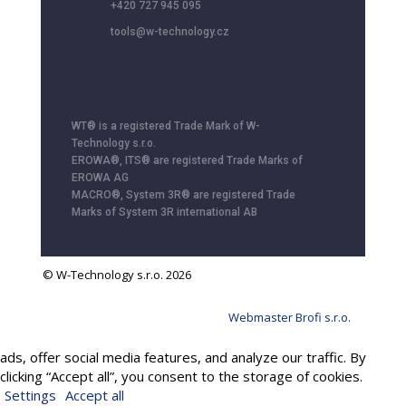
+420 727 945 095
tools@w-technology.cz
WT® is a registered Trade Mark of W-
Technology s.r.o.
EROWA®, ITS® are registered Trade Marks of
EROWA AG
MACRO®, System 3R® are registered Trade
Marks of System 3R international AB
© W-Technology s.r.o. 2026
Webmaster Brofi s.r.o.
We use cookies to provide services, personalize content and
ads, offer social media features, and analyze our traffic. By
clicking “Accept all”, you consent to the storage of cookies.
Settings
Accept all