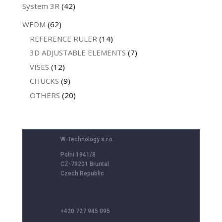
System 3R
(42)
WEDM
(62)
REFERENCE RULER
(14)
3D ADJUSTABLE ELEMENTS
(7)
VISES
(12)
CHUCKS
(9)
OTHERS
(20)
W-Technology s.r.o.
Polni 1941/8
CZ-79201 Bruntal
Czech Republic
+420 727 945 095