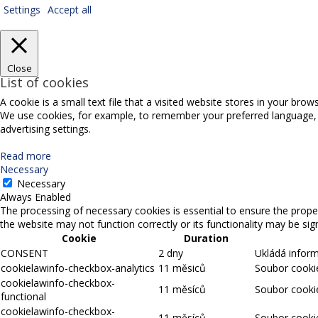
Settings
Accept all
Close
List of cookies
A cookie is a small text file that a visited website stores in your bro
We use cookies, for example, to remember your preferred language, sel
advertising settings.
Read more
Necessary
Necessary
Always Enabled
The processing of necessary cookies is essential to ensure the proper
the website may not function correctly or its functionality may be signi
Cookie
Duration
CONSENT
2 dny
Ukládá infor
cookielawinfo-checkbox-analytics
11 měsiců
Soubor cookie
cookielawinfo-checkbox-
11 měsíců
Soubor cookie
functional
cookielawinfo-checkbox-
11 měsíců
Soubor cookie