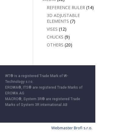
REFERENCE RULER
(14)
3D ADJUSTABLE
ELEMENTS
(7)
VISES
(12)
CHUCKS
(9)
OTHERS
(20)
WT® is a registered Trade Mark of W-
Technology s.r.o.
EROWA®, ITS® are registered Trade Marks of
EROWA AG
MACRO®, System 3R® are registered Trade
Marks of System 3R international AB
Webmaster Brofi s.r.o.
ll”, you consent to the storage of cookies.