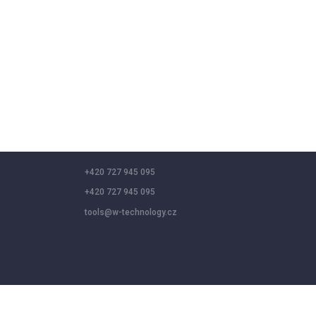
+420 727 945 095
+420 727 945 095
tools@w-technology.cz
 social media features, and analyze our traffic. By clicking “Accept a