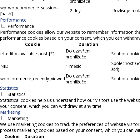
prohlížeče
wp_woocommerce_session-
2 dny
Rozlišuje a u
[hash]
Performance
Performance
Performance cookies allow our website to remember information that 
performance cookies based on your consent, which you can withdraw a
Cookie
Duration
Do uzavření
et-editor-available-post-[*]
Soubor cookie,
prohlížeče
Společnost Goo
NID
1 měsíc
atd).
Do uzavření
woocommerce_recently_viewed
Soubor cookie
prohlížeče
Statistics
Statistics
Statistical cookies help us understand how our visitors use the websi
your consent, which you can withdraw at any time.
Marketing
Marketing
We use marketing cookies to track the preferences of website visitor
process marketing cookies based on your consent, which you can wit
Cookie
Duration