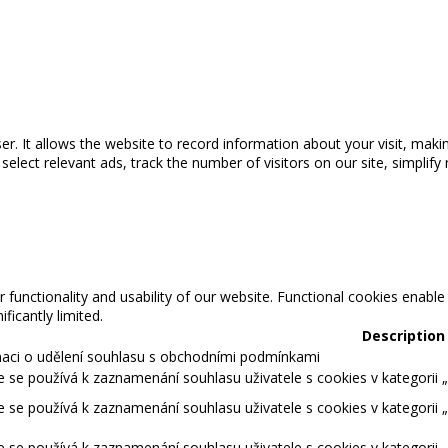
wser. It allows the website to record information about your visit, maki
ect relevant ads, track the number of visitors on our site, simplify 
 functionality and usability of our website. Functional cookies enable
ficantly limited.
Description
maci o udělení souhlasu s obchodními podmínkami
 se používá k zaznamenání souhlasu uživatele s cookies v kategorii „S
 se používá k zaznamenání souhlasu uživatele s cookies v kategorii 
 se používá k zaznamenání souhlasu uživatele s cookies v kategorii 