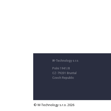
W-Technology s.r.o.
Polni 1941/8
CZ-79201 Bruntal
Czech Republic
© W-Technology s.r.o. 2026
We use cookies to provide services, personalize content and ads, offer