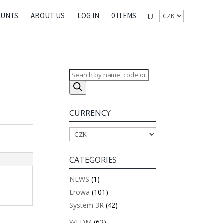
OUNTS
ABOUT US
LOG IN
0 ITEMS
Products
search
CURRENCY
CATEGORIES
NEWS
(1)
Erowa
(101)
System 3R
(42)
WEDM
(62)