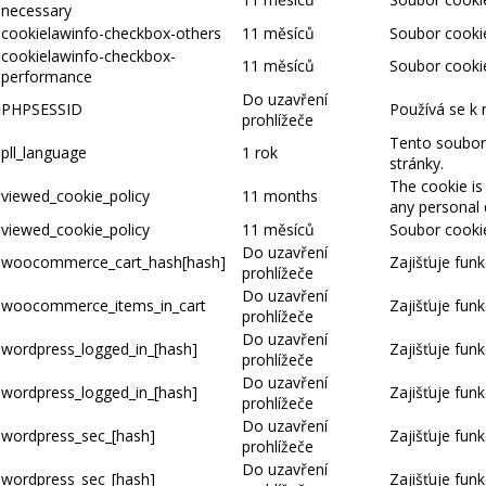
necessary
cookielawinfo-checkbox-others
11 měsíců
Soubor cookie
cookielawinfo-checkbox-
11 měsíců
Soubor cookie
performance
Do uzavření
PHPSESSID
Používá se k 
prohlížeče
Tento soubor 
pll_language
1 rok
stránky.
The cookie is
viewed_cookie_policy
11 months
any personal 
viewed_cookie_policy
11 měsíců
Soubor cookie
Do uzavření
woocommerce_cart_hash[hash]
Zajišťuje fun
prohlížeče
Do uzavření
woocommerce_items_in_cart
Zajišťuje fun
prohlížeče
Do uzavření
wordpress_logged_in_[hash]
Zajišťuje funk
prohlížeče
Do uzavření
wordpress_logged_in_[hash]
Zajišťuje funk
prohlížeče
Do uzavření
wordpress_sec_[hash]
Zajišťuje funk
prohlížeče
Do uzavření
wordpress_sec_[hash]
Zajišťuje funk