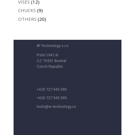
VISES
(12)
CHUCKS
(9)
OTHERS
(20)
W-Technology s.r.o.
Polni 1941/8
CZ-79201 Bruntal
Czech Republic
+420 727 945 095
+420 727 945 095
tools@w-technology.cz