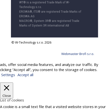
WT® is a registered Trade Mark of W-
Technology s.r.o.
EROWA®, ITS® are registered Trade Marks of
EROWA AG
MACRO®, System 3R® are registered Trade
Marks of System 3R international AB
© W-Technology s.r.o. 2026
Webmaster Brofi s.r.o.
We use cookies to provide services, personalize content and
ads, offer social media features, and analyze our traffic. By
clicking “Accept all”, you consent to the storage of cookies.
Settings
Accept all
Close
List of cookies
A cookie is a small text file that a visited website stores in your