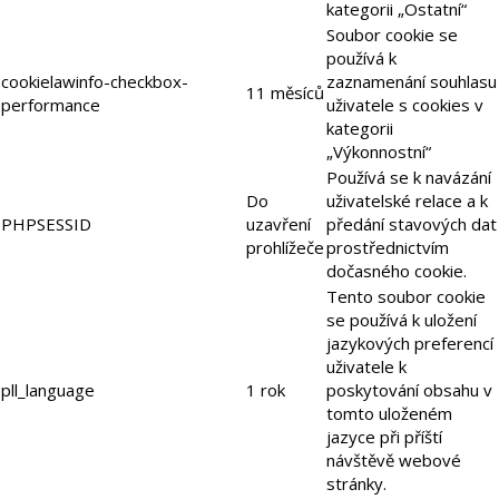
kategorii „Ostatní“
Soubor cookie se
používá k
cookielawinfo-checkbox-
zaznamenání souhlasu
11 měsíců
performance
uživatele s cookies v
kategorii
„Výkonnostní“
Používá se k navázání
Do
uživatelské relace a k
PHPSESSID
uzavření
předání stavových dat
prohlížeče
prostřednictvím
dočasného cookie.
Tento soubor cookie
se používá k uložení
jazykových preferencí
uživatele k
pll_language
1 rok
poskytování obsahu v
tomto uloženém
jazyce při příští
návštěvě webové
stránky.