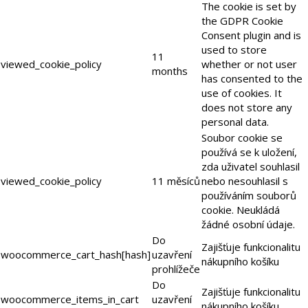
The cookie is set by
the GDPR Cookie
Consent plugin and is
used to store
11
viewed_cookie_policy
whether or not user
months
has consented to the
use of cookies. It
does not store any
personal data.
Soubor cookie se
používá se k uložení,
zda uživatel souhlasil
viewed_cookie_policy
11 měsíců
nebo nesouhlasil s
používáním souborů
cookie. Neukládá
žádné osobní údaje.
Do
Zajišťuje funkcionalitu
woocommerce_cart_hash[hash]
uzavření
nákupního košíku
prohlížeče
Do
Zajišťuje funkcionalitu
woocommerce_items_in_cart
uzavření
nákupního košíku