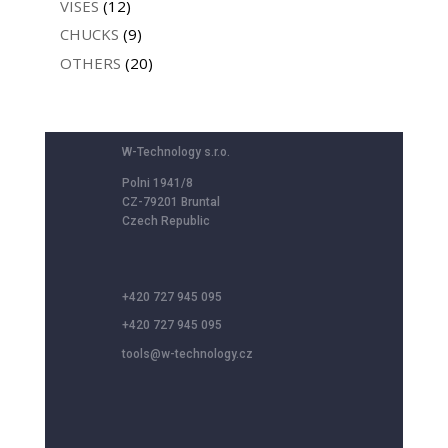
VISES
(12)
CHUCKS
(9)
OTHERS
(20)
W-Technology s.r.o.
Polni 1941/8
CZ-79201 Bruntal
Czech Republic
+420 727 945 095
+420 727 945 095
tools@w-technology.cz