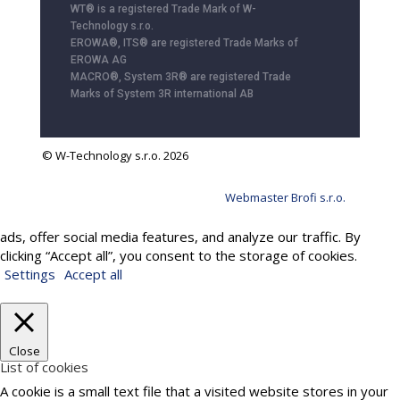
WT® is a registered Trade Mark of W-
Technology s.r.o.
EROWA®, ITS® are registered Trade Marks of
EROWA AG
MACRO®, System 3R® are registered Trade
Marks of System 3R international AB
© W-Technology s.r.o. 2026
Webmaster Brofi s.r.o.
We use cookies to provide services, personalize content and
ads, offer social media features, and analyze our traffic. By
clicking “Accept all”, you consent to the storage of cookies.
Settings
Accept all
Close
List of cookies
A cookie is a small text file that a visited website stores in your