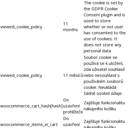
The cookie is set by
the GDPR Cookie
Consent plugin and is
used to store
11
viewed_cookie_policy
whether or not user
months
has consented to the
use of cookies. It
does not store any
personal data.
Soubor cookie se
používá se k uložení,
zda uživatel souhlasil
viewed_cookie_policy
11 měsíců
nebo nesouhlasil s
používáním souborů
cookie. Neukládá
žádné osobní údaje.
Do
Zajišťuje funkcionalitu
woocommerce_cart_hash[hash]
uzavření
nákupního košíku
prohlížeče
Do
Zajišťuje funkcionalitu
woocommerce_items_in_cart
uzavření
nákupního košíku