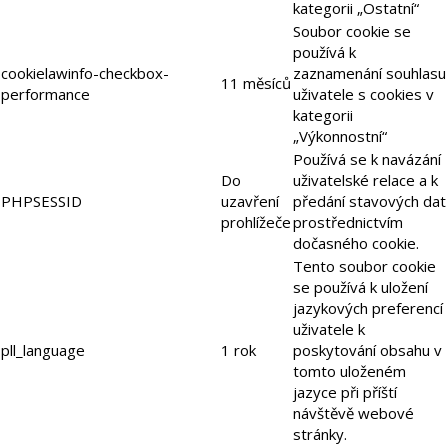
kategorii „Ostatní“
Soubor cookie se
používá k
cookielawinfo-checkbox-
zaznamenání souhlasu
11 měsíců
performance
uživatele s cookies v
kategorii
„Výkonnostní“
Používá se k navázání
Do
uživatelské relace a k
PHPSESSID
uzavření
předání stavových dat
prohlížeče
prostřednictvím
dočasného cookie.
Tento soubor cookie
se používá k uložení
jazykových preferencí
uživatele k
pll_language
1 rok
poskytování obsahu v
tomto uloženém
jazyce při příští
návštěvě webové
stránky.