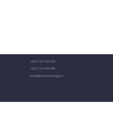
+420 727 945 095
+420 727 945 095
tools@w-technology.cz
 social media features, and analyze our traffic. By clicking “Accept a