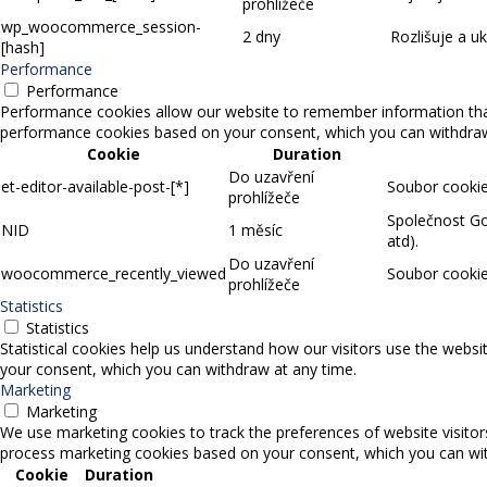
prohlížeče
wp_woocommerce_session-
2 dny
Rozlišuje a u
[hash]
Performance
Performance
Performance cookies allow our website to remember information that 
performance cookies based on your consent, which you can withdraw a
Cookie
Duration
Do uzavření
et-editor-available-post-[*]
Soubor cookie,
prohlížeče
Společnost Goo
NID
1 měsíc
atd).
Do uzavření
woocommerce_recently_viewed
Soubor cookie
prohlížeče
Statistics
Statistics
Statistical cookies help us understand how our visitors use the websi
your consent, which you can withdraw at any time.
Marketing
Marketing
We use marketing cookies to track the preferences of website visitor
process marketing cookies based on your consent, which you can wit
Cookie
Duration