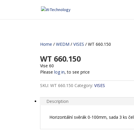
Home
/
WEDM
/
VISES
/ WT 660.150
WT 660.150
Vise 60
Please
log in
, to see price
SKU:
WT 660.150
Category:
VISES
Description
Horizontální svěrák 0-100mm, sada 3 ks čeli