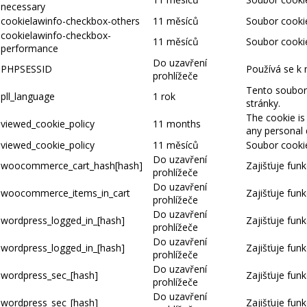
necessary
cookielawinfo-checkbox-others
11 měsíců
Soubor cookie
cookielawinfo-checkbox-
11 měsíců
Soubor cookie
performance
Do uzavření
PHPSESSID
Používá se k 
prohlížeče
Tento soubor 
pll_language
1 rok
stránky.
The cookie is
viewed_cookie_policy
11 months
any personal 
viewed_cookie_policy
11 měsíců
Soubor cookie
Do uzavření
woocommerce_cart_hash[hash]
Zajišťuje fun
prohlížeče
Do uzavření
woocommerce_items_in_cart
Zajišťuje fun
prohlížeče
Do uzavření
wordpress_logged_in_[hash]
Zajišťuje funk
prohlížeče
Do uzavření
wordpress_logged_in_[hash]
Zajišťuje funk
prohlížeče
Do uzavření
wordpress_sec_[hash]
Zajišťuje funk
prohlížeče
Do uzavření
wordpress_sec_[hash]
Zajišťuje funk