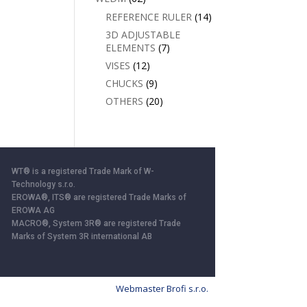
REFERENCE RULER
(14)
3D ADJUSTABLE
ELEMENTS
(7)
VISES
(12)
CHUCKS
(9)
OTHERS
(20)
WT® is a registered Trade Mark of W-
Technology s.r.o.
EROWA®, ITS® are registered Trade Marks of
EROWA AG
MACRO®, System 3R® are registered Trade
Marks of System 3R international AB
Webmaster Brofi s.r.o.
ll”, you consent to the storage of cookies.