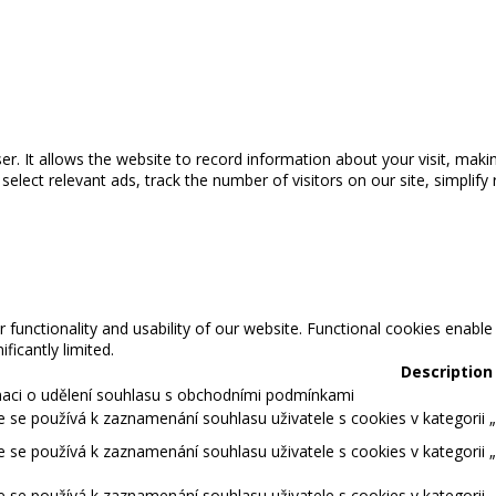
wser. It allows the website to record information about your visit, maki
ect relevant ads, track the number of visitors on our site, simplify 
 functionality and usability of our website. Functional cookies enable
ficantly limited.
Description
maci o udělení souhlasu s obchodními podmínkami
 se používá k zaznamenání souhlasu uživatele s cookies v kategorii „S
 se používá k zaznamenání souhlasu uživatele s cookies v kategorii 
 se používá k zaznamenání souhlasu uživatele s cookies v kategorii 