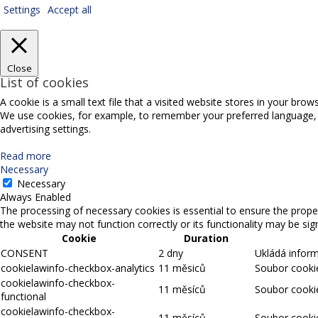
Settings
Accept all
Close
List of cookies
A cookie is a small text file that a visited website stores in your bro
We use cookies, for example, to remember your preferred language, sel
advertising settings.
Read more
Necessary
Necessary
Always Enabled
The processing of necessary cookies is essential to ensure the proper
the website may not function correctly or its functionality may be signi
Cookie
Duration
CONSENT
2 dny
Ukládá infor
cookielawinfo-checkbox-analytics
11 měsiců
Soubor cookie
cookielawinfo-checkbox-
11 měsíců
Soubor cookie
functional
cookielawinfo-checkbox-
11 měsíců
Soubor cookie