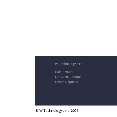
W-Technology s.r.o.
Polni 1941/8
CZ-79201 Bruntal
Czech Republic
© W-Technology s.r.o. 2026
We use cookies to provide services, personalize content and ads, offer