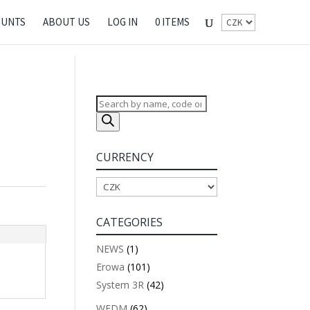
OUNTS
ABOUT US
LOG IN
0 ITEMS
Products
search
CURRENCY
CATEGORIES
NEWS
(1)
Erowa
(101)
System 3R
(42)
WEDM
(62)