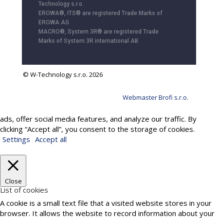
Technology s.r.o.
EROWA®, ITS® are registered Trade Marks of
EROWA AG
MACRO®, System 3R® are registered Trade
Marks of System 3R international AB
© W-Technology s.r.o. 2026
Webmaster Brofi s.r.o.
We use cookies to provide services, personalize content and
ads, offer social media features, and analyze our traffic. By
clicking “Accept all”, you consent to the storage of cookies.
Settings
Accept all
Close
List of cookies
A cookie is a small text file that a visited website stores in your
browser. It allows the website to record information about your