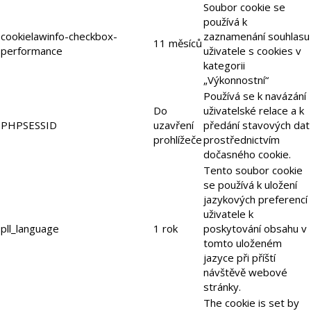
Soubor cookie se
používá k
cookielawinfo-checkbox-
zaznamenání souhlasu
11 měsíců
performance
uživatele s cookies v
kategorii
„Výkonnostní“
Používá se k navázání
Do
uživatelské relace a k
PHPSESSID
uzavření
předání stavových dat
prohlížeče
prostřednictvím
dočasného cookie.
Tento soubor cookie
se používá k uložení
jazykových preferencí
uživatele k
pll_language
1 rok
poskytování obsahu v
tomto uloženém
jazyce při příští
návštěvě webové
stránky.
The cookie is set by