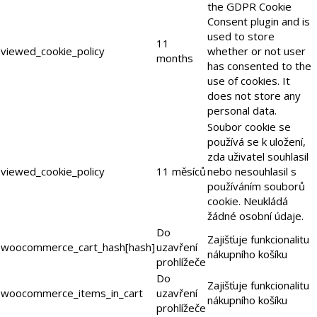
the GDPR Cookie
Consent plugin and is
used to store
11
viewed_cookie_policy
whether or not user
months
has consented to the
use of cookies. It
does not store any
personal data.
Soubor cookie se
používá se k uložení,
zda uživatel souhlasil
viewed_cookie_policy
11 měsíců
nebo nesouhlasil s
používáním souborů
cookie. Neukládá
žádné osobní údaje.
Do
Zajišťuje funkcionalitu
woocommerce_cart_hash[hash]
uzavření
nákupního košíku
prohlížeče
Do
Zajišťuje funkcionalitu
woocommerce_items_in_cart
uzavření
nákupního košíku
prohlížeče