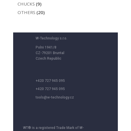
CHUCKS
(9)
OTHERS
(20)
W-Technology s.r.o.
Polni 1941/8
CZ-79201 Bruntal
Czech Republic
+420 727 945 095
+420 727 945 095
tools@w-technology.cz
WT® is a registered Trade Mark of W-