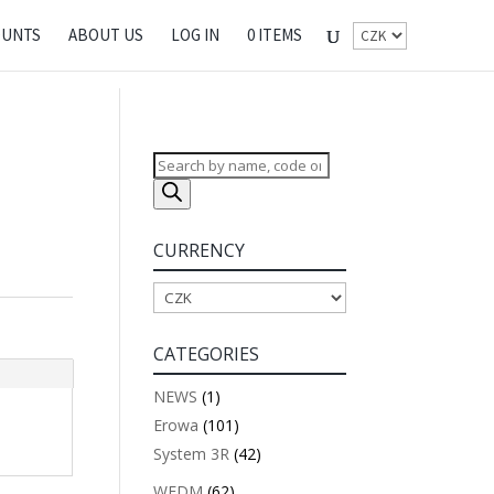
OUNTS
ABOUT US
LOG IN
0 ITEMS
Products
search
CURRENCY
CATEGORIES
NEWS
(1)
Erowa
(101)
System 3R
(42)
WEDM
(62)