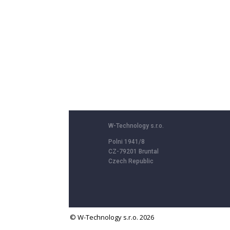
W-Technology s.r.o.
Polni 1941/8
CZ-79201 Bruntal
Czech Republic
© W-Technology s.r.o. 2026
We use cookies to provide services, personalize content and ads, offer