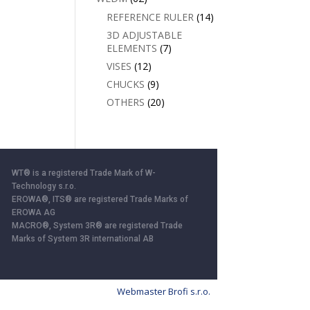
REFERENCE RULER
(14)
3D ADJUSTABLE
ELEMENTS
(7)
VISES
(12)
CHUCKS
(9)
OTHERS
(20)
WT® is a registered Trade Mark of W-
Technology s.r.o.
EROWA®, ITS® are registered Trade Marks of
EROWA AG
MACRO®, System 3R® are registered Trade
Marks of System 3R international AB
Webmaster Brofi s.r.o.
ll”, you consent to the storage of cookies.