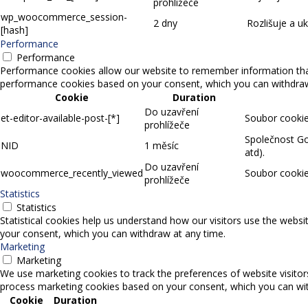
prohlížeče
wp_woocommerce_session-
2 dny
Rozlišuje a u
[hash]
Performance
Performance
Performance cookies allow our website to remember information that 
performance cookies based on your consent, which you can withdraw a
Cookie
Duration
Do uzavření
et-editor-available-post-[*]
Soubor cookie,
prohlížeče
Společnost Goo
NID
1 měsíc
atd).
Do uzavření
woocommerce_recently_viewed
Soubor cookie
prohlížeče
Statistics
Statistics
Statistical cookies help us understand how our visitors use the websi
your consent, which you can withdraw at any time.
Marketing
Marketing
We use marketing cookies to track the preferences of website visitor
process marketing cookies based on your consent, which you can wit
Cookie
Duration