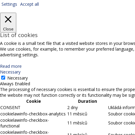
Settings
Accept all
Close
List of cookies
A cookie is a small text file that a visited website stores in your bro
We use cookies, for example, to remember your preferred language, sel
advertising settings.
Read more
Necessary
Necessary
Always Enabled
The processing of necessary cookies is essential to ensure the proper
the website may not function correctly or its functionality may be signi
Cookie
Duration
CONSENT
2 dny
Ukládá infor
cookielawinfo-checkbox-analytics
11 měsiců
Soubor cookie
cookielawinfo-checkbox-
11 měsíců
Soubor cookie
functional
cookielawinfo-checkbox-
11 měsíců
Soubor cookie