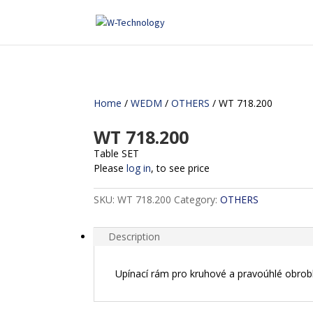
Home
/
WEDM
/
OTHERS
/ WT 718.200
WT 718.200
Table SET
Please
log in
, to see price
SKU:
WT 718.200
Category:
OTHERS
Description
Upínací rám pro kruhové a pravoúhlé obrob