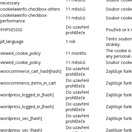
necessary
cookielawinfo-checkbox-others
11 měsíců
Soubor cookie
cookielawinfo-checkbox-
11 měsíců
Soubor cookie
performance
Do uzavření
PHPSESSID
Používá se k 
prohlížeče
Tento soubor 
pll_language
1 rok
stránky.
The cookie is
viewed_cookie_policy
11 months
any personal 
viewed_cookie_policy
11 měsíců
Soubor cookie
Do uzavření
woocommerce_cart_hash[hash]
Zajišťuje fun
prohlížeče
Do uzavření
woocommerce_items_in_cart
Zajišťuje fun
prohlížeče
Do uzavření
wordpress_logged_in_[hash]
Zajišťuje funk
prohlížeče
Do uzavření
wordpress_logged_in_[hash]
Zajišťuje funk
prohlížeče
Do uzavření
wordpress_sec_[hash]
Zajišťuje funk
prohlížeče
Do uzavření
wordpress_sec_[hash]
Zajišťuje funk