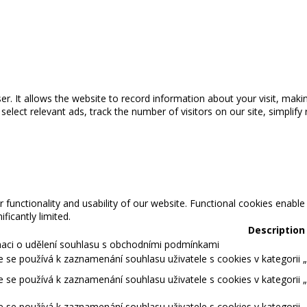
wser. It allows the website to record information about your visit, maki
ect relevant ads, track the number of visitors on our site, simplify 
 functionality and usability of our website. Functional cookies enable
ficantly limited.
Description
maci o udělení souhlasu s obchodními podmínkami
 se používá k zaznamenání souhlasu uživatele s cookies v kategorii „S
 se používá k zaznamenání souhlasu uživatele s cookies v kategorii 
 se používá k zaznamenání souhlasu uživatele s cookies v kategorii 