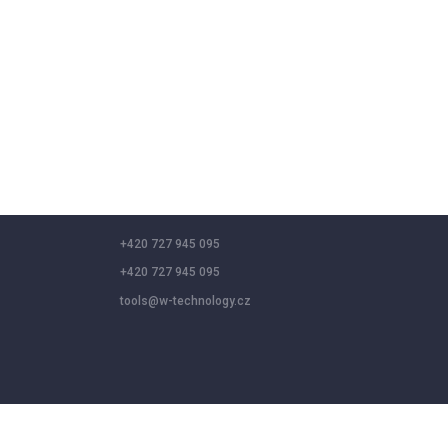
+420 727 945 095
+420 727 945 095
tools@w-technology.cz
 social media features, and analyze our traffic. By clicking “Accept a