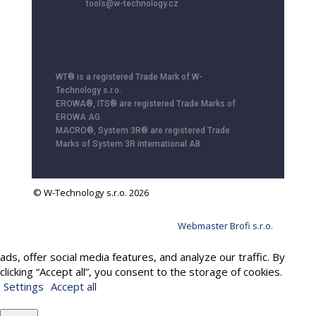
tools@w-technology.cz
WT® is a registered Trade Mark of W-
Technology s.r.o.
EROWA®, ITS® are registered Trade Marks of
EROWA AG
MACRO®, System 3R® are registered Trade
Marks of System 3R international AB
© W-Technology s.r.o. 2026
Webmaster Brofi s.r.o.
We use cookies to provide services, personalize content and
ads, offer social media features, and analyze our traffic. By
clicking “Accept all”, you consent to the storage of cookies.
Settings
Accept all