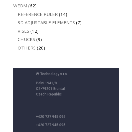
WEDM
(62)
REFERENCE RULER
(14)
3D ADJUSTABLE ELEMENTS
(7)
VISES
(12)
CHUCKS
(9)
OTHERS
(20)
W-Technology s.r.o.
Polni 1941/8
CZ-79201 Bruntal
Czech Republic
+420 727 945 095
+420 727 945 095