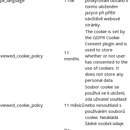
pll_language
1 rok
poskytování obsahu v
tomto uloženém
jazyce při příští
návštěvě webové
stránky.
The cookie is set by
the GDPR Cookie
Consent plugin and is
used to store
11
viewed_cookie_policy
whether or not user
months
has consented to the
use of cookies. It
does not store any
personal data.
Soubor cookie se
používá se k uložení,
zda uživatel souhlasil
viewed_cookie_policy
11 měsíců
nebo nesouhlasil s
používáním souborů
cookie. Neukládá
žádné osobní údaje.
Do